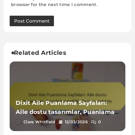
browser for the next time I comment.
Related Articles
Dixit Aile Puanlama Sayfaları:
Aile dostu tasarımlar, Puanlama
netliği, Oyuncu katılımı
Clara Whitfield
12/03/2026
0