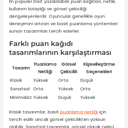
En popüler Dixit yazdırılabilir puan kağıtları, netlik,
kullanım kolaylığı ve görsel çekiciliği
dengeleyenlerdir. Oyuncular genellikle oyun
deneyimini artıran ve basit puanlama yöntemleri
sunan tasarımları tercih ederler.
Farklı puan kağıdı
tasarımlarının karşılaştırması
Puanlama
Görsel
Kişiselleştirme
Tasarım
Netliği
Çekicilik
Seçenekleri
Klasik
Yüksek
Orta
Düşük
Sanatsal
Orta
Yüksek
Orta
Minimalist
Yüksek
Düşük
Yüksek
Klasik tasarımlar, basit
puanlama netliği
için
tercih edilir ancak görsel çekicilikten yoksun
olabilir. Sanatsal tasarımlar, görsel olarak çekici