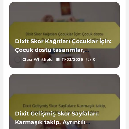
Dixit Skor Kağıtları Çocuklar İçin:
Çocuk dostu tasarımlar,
Skorlamada basitlik, Oyuncu
Clara Whitfield
11/03/2026
0
eğlencesi
Dixit Gelişmiş Skor Sayfaları:
Karmaşık takip, Ayrıntılı