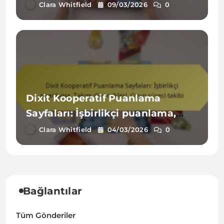
puanlama, Oyuncu zorlukları
Clara Whitfield
09/03/2026
0
Dixit Kooperatif Puanlama
Sayfaları: İşbirlikçi puanlama,
Takım dinamikleri, Oyun süreci
Clara Whitfield
04/03/2026
0
takibi
Bağlantılar
Tüm Gönderiler