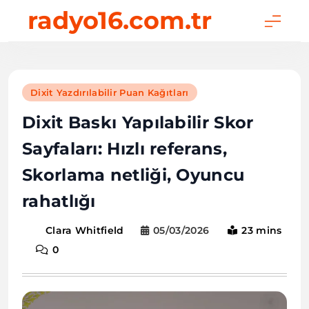
Skip
radyo16.com.tr
to
content
Dixit Yazdırılabilir Puan Kağıtları
Dixit Baskı Yapılabilir Skor
Sayfaları: Hızlı referans,
Skorlama netliği, Oyuncu
rahatlığı
05/03/2026
23 mins
Clara Whitfield
0