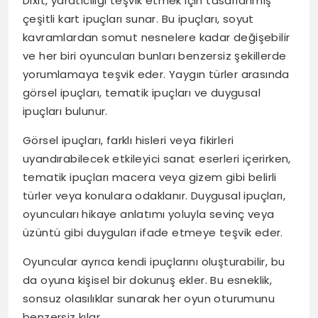
Dixit, yaratıcılığı teşvik etmek için tasarlanmış
çeşitli kart ipuçları sunar. Bu ipuçları, soyut
kavramlardan somut nesnelere kadar değişebilir
ve her biri oyuncuları bunları benzersiz şekillerde
yorumlamaya teşvik eder. Yaygın türler arasında
görsel ipuçları, tematik ipuçları ve duygusal
ipuçları bulunur.
Görsel ipuçları, farklı hisleri veya fikirleri
uyandırabilecek etkileyici sanat eserleri içerirken,
tematik ipuçları macera veya gizem gibi belirli
türler veya konulara odaklanır. Duygusal ipuçları,
oyuncuları hikaye anlatımı yoluyla sevinç veya
üzüntü gibi duyguları ifade etmeye teşvik eder.
Oyuncular ayrıca kendi ipuçlarını oluşturabilir, bu
da oyuna kişisel bir dokunuş ekler. Bu esneklik,
sonsuz olasılıklar sunarak her oyun oturumunu
benzersiz kılar.