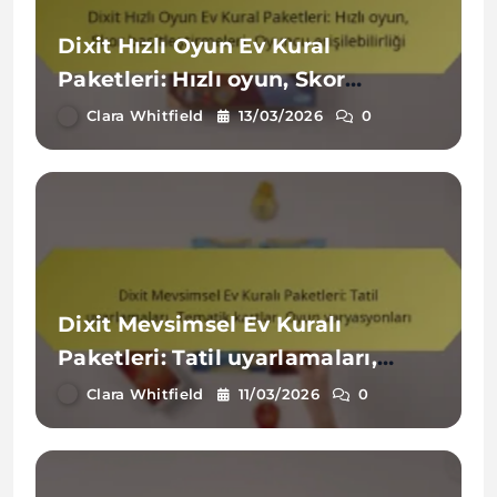
Dixit Hızlı Oyun Ev Kural
Paketleri: Hızlı oyun, Skor
basitleştirmeleri, Oyuncu
Clara Whitfield
13/03/2026
0
erişilebilirliği
Dixit Mevsimsel Ev Kuralı
Paketleri: Tatil uyarlamaları,
Tematik kartlar, Oyun
Clara Whitfield
11/03/2026
0
varyasyonları