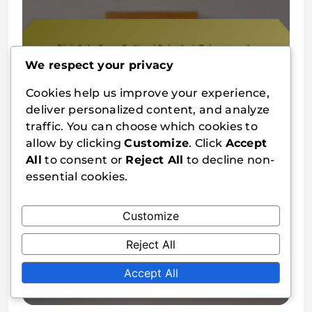
Dixit Solo Oyun Ev Kural
We respect your privacy
Paketleri: Tek oyunculu
Cookies help us improve your experience,
uyarlamalar, Kart zorlukları,
deliver personalized content, and analyze
Clara Whitfield
11/03/2026
0
traffic. You can choose which cookies to
Oynanış seçenekleri
allow by clicking
Customize
. Click
Accept
All
to consent or
Reject All
to decline non-
essential cookies.
Customize
Dixit Aile Ev Kural Paketleri: Aile
Reject All
dostu uyarlamalar, Oyuncu
Accept All
dinamikleri, Puanlama
Clara Whitfield
09/03/2026
0
ayarlamaları