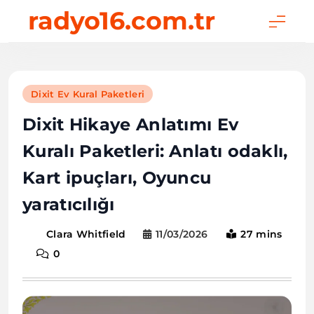
Skip
radyo16.com.tr
to
content
Dixit Ev Kural Paketleri
Dixit Hikaye Anlatımı Ev
Kuralı Paketleri: Anlatı odaklı,
Kart ipuçları, Oyuncu
yaratıcılığı
11/03/2026
27 mins
Clara Whitfield
0