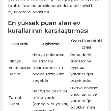
katılımı üzerine odaklanarak daha etkileyici bir
oyun ortamı oluşturur.
En yüksek puan alan ev
kurallarının karşılaştırması
Oyun Üzerindeki
Ev Kuralı
Açıklama
Etkisi
Hikaye anlatıcısı,
Daha derin
Hikaye
bir sahneyi
anlatılar ve
Anlatıcısının
tanımlamak için
oyuncu
Seçimi
birden fazla kart
yaratıcılığını
seçebilir.
teşvik eder.
Hikaye anlatım
Her turda belirli bir
unsurlarına ve
Temalı
tema vardır
yaratıcılığa
Turlar
(örneğin, duygular,
odaklanmayı
mevsimler).