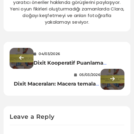
yaratıcı öneriler hakkında görüşlerini paylaşıyor.
Yeni oyun fikirleri oluşturmadığı zamanlarda Clara,
doğayı keşfetmeyi ve anları fotoğrafla
yakalamayı seviyor.
04/03/2026
Dixit Kooperatif Puanlama
Sayfaları: İşbirlikçi puanlama,
05/03/2026
Takım dinamikleri, Oyun süreci
Dixit Maceraları: Macera temaları,
takibi
Kart hikaye anlatımı, Oyun
seçenekleri
Leave a Reply