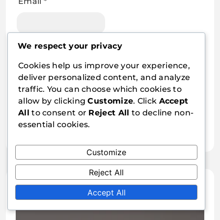
Email
*
We respect your privacy
Website
Cookies help us improve your experience,
deliver personalized content, and analyze
traffic. You can choose which cookies to
Save my name, email, and website in this
allow by clicking
Customize
. Click
Accept
browser for the next time I comment.
All
to consent or
Reject All
to decline non-
essential cookies.
Customize
Reject All
Related Articles
Accept All