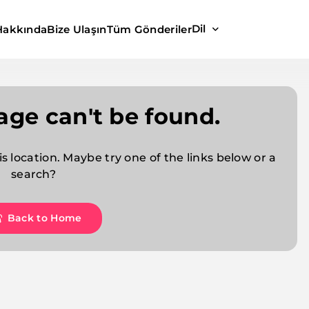
Dil
Hakkında
Bize Ulaşın
Tüm Gönderiler
age can't be found.
is location. Maybe try one of the links below or a
search?
Back to Home