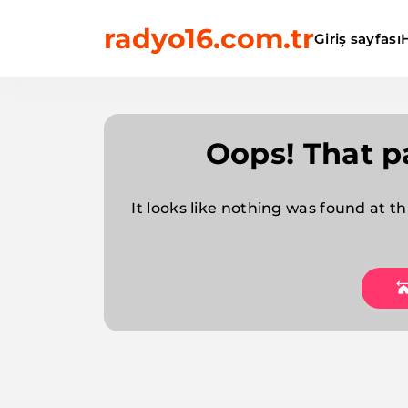
Skip
radyo16.com.tr
to
Giriş sayfası
content
Oops! That p
It looks like nothing was found at th